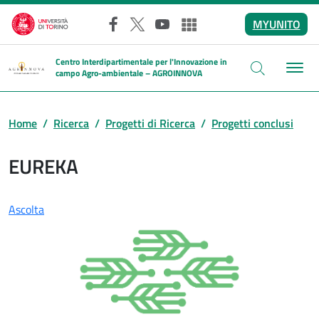
Salta al contenuto principale
MYUNITO
Facebook
X
YouTube
Altri social
Centro Interdipartimentale per l'Innovazione in
campo Agro-ambientale – AGROINNOVA
Home
Ricerca
Progetti di Ricerca
Progetti conclusi
EUREKA
Ascolta
Salta lo slider