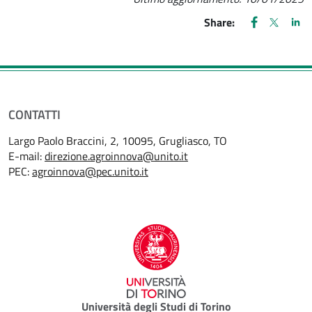
FACEBOOK
(apre una nu
X
(apre un
LIN
(ap
Share:
CONTATTI
Largo Paolo Braccini, 2, 10095, Grugliasco, TO
E-mail:
direzione.agroinnova@unito.it
PEC:
agroinnova@pec.unito.it
Università degli Studi di Torino