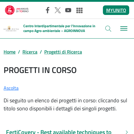
Salta al contenuto principale
MYUNITO
Facebook
X
YouTube
Altri social
Centro Interdipartimentale per l'Innovazione in
campo Agro-ambientale – AGROINNOVA
Home
Ricerca
Progetti di Ricerca
PROGETTI IN CORSO
Ascolta
Di seguito un elenco dei progetti in corso: cliccando sul
titolo sono disponibili i dettagli dei singoli progetti.
FertiCovery - Best available techniques to