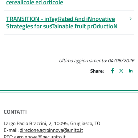
cerealicole ed orticole
TRANSITION - inTegRated And iNnovative
StrategIes for susTainable fruIt prOductioN
Ultimo aggiornamento:
04/06/2026
FACEBOOK
(apre una nu
X
(apre un
LIN
(ap
Share:
CONTATTI
Largo Paolo Braccini, 2, 10095, Grugliasco, TO
E-mail:
direzione.agroinnova@unito.it
PEC:
agroinnova@pec.unito.it